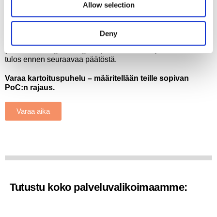
Allow selection
vaikeimmalla tapauksella?
Jos pohditte, sopiiko Aras Innovator teidän prosesseihin,
Deny
tehdään siitä konkreettinen: rajattu PoC, jossa ratkaistaan
yksi vaikea engineering- tai prosessihaaste ja arvioidaan
tulos ennen seuraavaa päätöstä.
Varaa kartoituspuhelu – määritellään teille sopivan
PoC:n rajaus.
Varaa aika
Tutustu koko palveluvalikoimaamme: