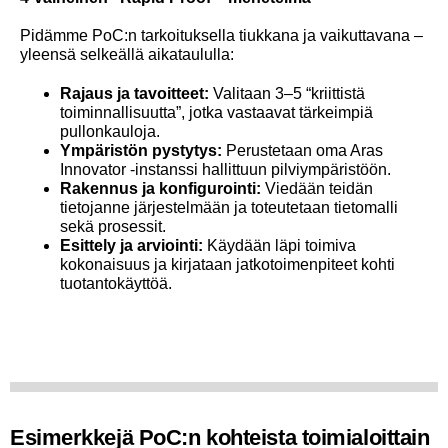
Pidämme PoC:n tarkoituksella tiukkana ja vaikuttavana –
yleensä selkeällä aikataululla:
Rajaus ja tavoitteet:
Valitaan 3–5 “kriittistä
toiminnallisuutta”, jotka vastaavat tärkeimpiä
pullonkauloja.
Ympäristön pystytys:
Perustetaan oma Aras
Innovator -instanssi hallittuun pilviympäristöön.
Rakennus ja konfigurointi:
Viedään teidän
tietojanne järjestelmään ja toteutetaan tietomalli
sekä prosessit.
Esittely ja arviointi:
Käydään läpi toimiva
kokonaisuus ja kirjataan jatkotoimenpiteet kohti
tuotantokäyttöä.
Esimerkkejä PoC:n kohteista toimialoittain