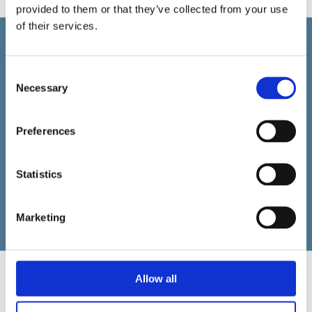
provided to them or that they’ve collected from your use
of their services.
PoC:sta tuotantoon
Consent
Necessary
Fulvisolin PoC ei ole “kertakäyttöinen prototyyppi”.
Selection
Kun PoC rakennetaan parhaiden käytäntöjen ja
toimialapakettien pohjalta, sama työ toimii
tuotantoympäristön perustana. Tämä säästää aikaa
Preferences
ja vähentää turhaa uudelleenrakentamista
varsinaisessa käyttöönotossa.
Statistics
"Arvaamisen sijaan todisteita. POC:n
jälkeen voit sanoa "ehkän" sijasta
"kyllä".
Marketing
Allow all
Haluatko testata Arasia teidän