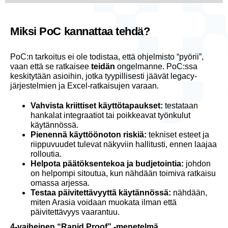
Miksi PoC kannattaa tehdä?
PoC:n tarkoitus ei ole todistaa, että ohjelmisto “pyörii”,
vaan että se ratkaisee
teidän
ongelmanne. PoC:ssa
keskitytään asioihin, jotka tyypillisesti jäävät legacy-
järjestelmien ja Excel-ratkaisujen varaan.
Vahvista kriittiset käyttötapaukset:
testataan
hankalat integraatiot tai poikkeavat työnkulut
käytännössä.
Pienennä käyttöönoton riskiä:
tekniset esteet ja
riippuvuudet tulevat näkyviin hallitusti, ennen laajaa
rolloutia.
Helpota päätöksentekoa ja budjetointia:
johdon
on helpompi sitoutua, kun nähdään toimiva ratkaisu
omassa arjessa.
Testaa päivitettävyyttä käytännössä:
nähdään,
miten Arasia voidaan muokata ilman että
päivitettävyys vaarantuu.
4-vaiheinen “Rapid Proof” -menetelmä