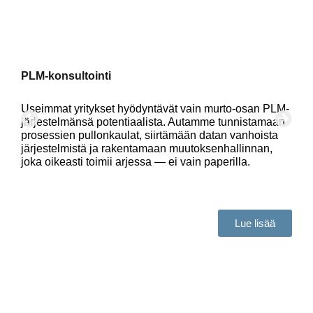
PLM-konsultointi
P
Useimmat yritykset hyödyntävät vain murto-osan PLM-
O
järjestelmänsä potentiaalista. Autamme tunnistamaan
a
prosessien pullonkaulat, siirtämään datan vanhoista
p
järjestelmistä ja rakentamaan muutoksenhallinnan,
m
joka oikeasti toimii arjessa — ei vain paperilla.
I
t
Lue lisää