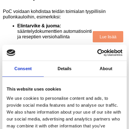
PoC voidaan kohdistaa teidän toimialan tyypillisiin
pullonkauloihin, esimerkiksi:
Elintarvike & juoma:
sääntelydokumenttien automatisointi
ja reseptien versiohallinta
Lue lisää
Muoti & vaatetus:
sesonkimuutosten hallinta ja
toimittajayhteistyö (tech packit)
Lue lisää
Consent
Details
About
Kaupungit ja infraomaisuus:
omaisuuden seuranta ja huollon
aikataulutus Aras-kehyksessä
Lue lisää
This website uses cookies
Teolliset laitteet ja koneet:
We use cookies to personalise content and ads, to
monitasoisen BOM-rakenteen
Lue lisää
provide social media features and to analyse our traffic.
hallinta ja CAD-integraation
suorituskyky
We also share information about your use of our site with
our social media, advertising and analytics partners who
may combine it with other information that you’ve