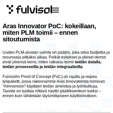
Aras Innovator PoC: kokeillaan,
miten PLM toimii – ennen
sitoutumista
Uuden PLM-alustan valinta on päätös, joka sitoo budjettia ja
resursseja pitkäksi aikaa. Pelkät esitykset ja yleiset demot
eivät yleensä kerro, miten ratkaisu toimii
teidän datalla,
teidän prosesseilla ja teidän integraatioilla
.
Fulvisolin Proof of Concept (PoC) on rajattu ja nopea
työpaketti, jossa rakennamme Aras Innovatorista toimivan
“miniversion” käyttäen teidän aineistoa ja työnkulkuja.
Tavoite on tuottaa riittävä näyttö päätöksenteon tueksi –
ennen kuin lähdetään täysimittaiseen käyttöönottoon.