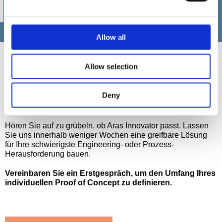
POCs machen aus einem ‚Vielleicht‘ ein
‚Definitiv‘.“
Allow all
Allow selection
Deny
Bereit, Aras auf die Probe zu stellen?
Hören Sie auf zu grübeln, ob Aras Innovator passt. Lassen
Sie uns innerhalb weniger Wochen eine greifbare Lösung
für Ihre schwierigste Engineering- oder Prozess-
Herausforderung bauen.
Vereinbaren Sie ein Erstgespräch, um den Umfang Ihres
individuellen Proof of Concept zu definieren.