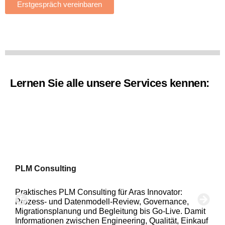
Erstgespräch vereinbaren
Lernen Sie alle unsere Services kennen:
PLM Consulting
P
Praktisches PLM Consulting für Aras Innovator:
O
Prozess- und Datenmodell-Review, Governance,
I
Migrationsplanung und Begleitung bis Go-Live. Damit
P
Informationen zwischen Engineering, Qualität, Einkauf
U