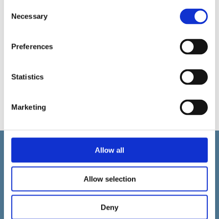
Consent
Necessary
Selection
Preferences
Statistics
Pyydä lisätietoja
Marketing
Allow all
Allow selection
Suomalainen PLM-asiantuntija ja Aras Innovator -
kumppani.
Deny
Tilaa uutiskirjeemme