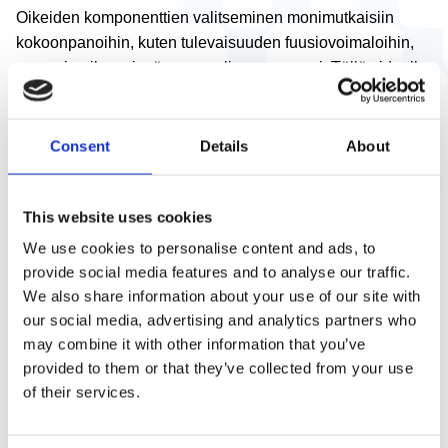
Oikeiden komponenttien valitseminen monimutkaisiin
kokoonpanoihin, kuten tulevaisuuden fuusiovoimaloihin,
on usein aikaa vievä manuaalinen prosessi. Tällä videolla
näytämme, kuinka tuotevaihtoehtojen vertailua (trade-off -
analyyseja) voidaan tehostaa käyttämällä strukturoitua,
linkitettyyn dataan perustuvaa menetelmää Aras PLM -
Consent
Details
About
järjestelmässä.
Katso, kuinka arvioimme monikäyttöisen siirtolaitteen
This website uses cookies
(Multi-Purpose Transporter) vaihtoehtoja hyödyntäen
We use cookies to personalise content and ads, to
monikriteerisen päätösanalyysin (MCDA) algoritmia
provide social media features and to analyse our traffic.
(muokattu TOPSIS). Käymme läpi koko työnkulun
We also share information about your use of our site with
suunnittelun tavoitearvojen asettamisesta jäljitettävien
our social media, advertising and analytics partners who
raporttien luomiseen.
may combine it with other information that you’ve
provided to them or that they’ve collected from your use
of their services.