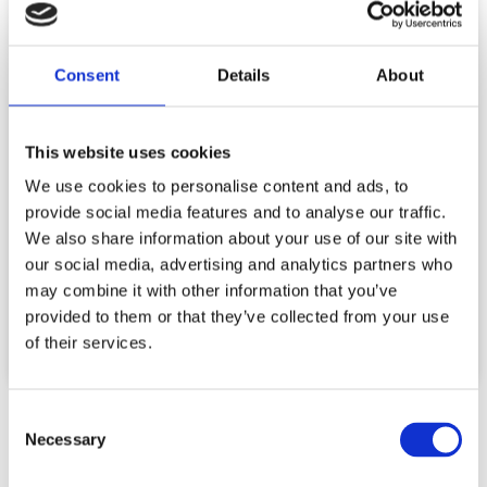
Fulvisol unterstützte OptoFidelity, einen Hersteller
von Prüfsystemen für intelligente Geräte, bei der
Bewältigung von Unternehmenswachstum und
Consent
Details
About
Produktvielfalt. Mit Hilfe von Fulvisol und der
Software Aras Innovator vereinfachte OptoFidelity
seine Planungs- und Fertigungsprozesse.
Kundenkonfigurationen werden nun digital
This website uses cookies
abgebildet und ein durchgängiger
Informationsfluss ermöglicht den effizienten Zugriff
We use cookies to personalise content and ads, to
auf Produktdaten. Das Unternehmen kann so
provide social media features and to analyse our traffic.
operatives Wachstum und steigende
We also share information about your use of our site with
Produktkomplexität besser in Einklang bringen.
our social media, advertising and analytics partners who
may combine it with other information that you’ve
provided to them or that they’ve collected from your use
Zum Projektbericht
of their services.
Consent
Necessary
Selection