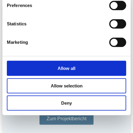
Preferences
Statistics
Marketing
Fulvisol unterstützte Tamturbo, einen Hersteller
von Turbokompressoren für die Industrie, bei der
Steigerung der Produktionseffizienz und der
Anpassung von Abläufen während einer
Wachstumsphase. Mit dem Aras PLM-System half
Allow all
Fulvisol dem Unternehmen dabei, Produktdaten zu
zentralisieren und Prozesse zu standardisieren.
Dies führte zu effizienterem Arbeiten, einem
Allow selection
einfacheren Informationszugriff und dem Abbau
von abteilungsbezogenen Datensilos.
Deny
Zum Projektbericht